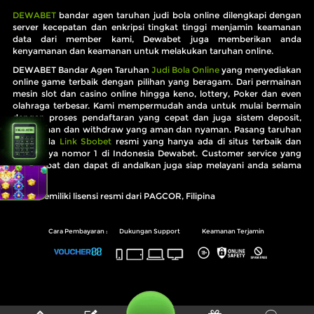
DEWABET
bandar agen taruhan judi bola online dilengkapi dengan
server kecepatan dan enkripsi tingkat tinggi menjamin keamanan
data dari member kami, Dewabet juga memberikan anda
kenyamanan dan keamanan untuk melakukan taruhan online.
DEWABET Bandar Agen Taruhan
Judi Bola Online
yang menyediakan
online game terbaik dengan pilihan yang beragam. Dari permainan
mesin slot dan casino online hingga keno, lottery, Poker dan even
olahraga terbesar. Kami mempermudah anda untuk mulai bermain
dengan proses pendaftaran yang cepat dan juga sistem deposit,
pengiriman dan withdraw yang aman dan nyaman. Pasang taruhan
bola anda
Link Sbobet
resmi yang hanya ada di situs terbaik dan
terpercaya nomor 1 di Indonesia Dewabet. Customer service yang
bersahabat dan dapat di andalkan juga siap melayani anda selama
24/7.
Kami memiliki lisensi resmi dari PAGCOR, Filipina
Cara Pembayaran :
Dukungan Support
Keamanan Terjamin
© Dewabet Situs Website Bandar Agen Taruhan Judi Bola Online.