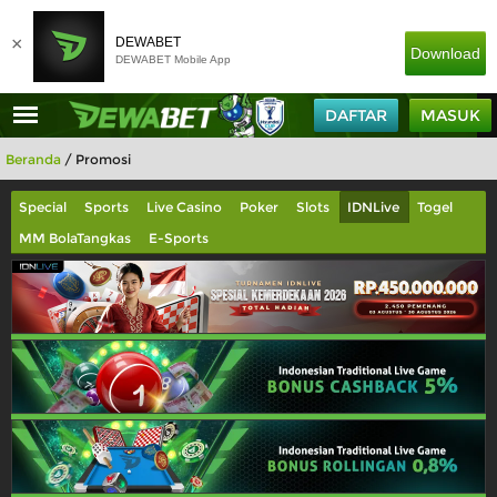
×
DEWABET
Download
DEWABET Mobile App
DAFTAR
MASUK
Beranda
/
Promosi
Special
Sports
Live Casino
Poker
Slots
IDNLive
Togel
MM BolaTangkas
E-Sports