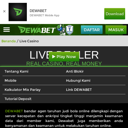
×
DEWABET
Download
DEWABET Mobile App
DAFTAR
MASUK
Beranda
/
Live Casino
LIVE DEALER
Play Now
REAL CASINO, REAL MONEY
Tentang Kami
Anti Blokir
Mobile
Hubungi Kami
Kalkulator Mix Parlay
Link DEWABET
Tutorial Deposit
DEWABET
bandar agen taruhan judi bola online dilengkapi dengan
server kecepatan dan enkripsi tingkat tinggi menjamin keamanan
data dari member kami, Dewabet juga memberikan anda
kenyamanan dan keamanan untuk melakukan taruhan online.