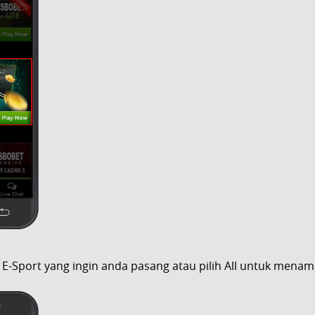
an E-Sport yang ingin anda pasang atau pilih All untuk mena