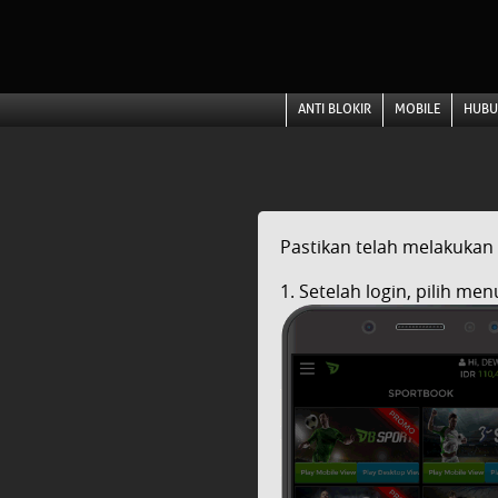
ANTI BLOKIR
MOBILE
HUBU
Pastikan telah melakukan
1. Setelah login, pilih 