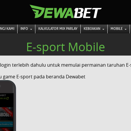
NGI KAMI
INFO
KALKULATOR MIX PARLAY
KEBIJAKAN
MOBILE
E-sport Mobile
 login terlebih dahulu untuk memulai permainan taruhan E-
menu game E-sport pada beranda Dewabet