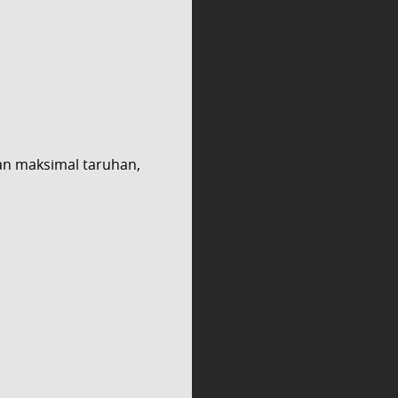
an maksimal taruhan,