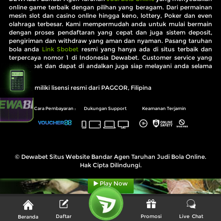
online game terbaik dengan pilihan yang beragam. Dari permainan
mesin slot dan casino online hingga keno, lottery, Poker dan even
olahraga terbesar. Kami mempermudah anda untuk mulai bermain
dengan proses pendaftaran yang cepat dan juga sistem deposit,
pengiriman dan withdraw yang aman dan nyaman. Pasang taruhan
bola anda
Link Sbobet
resmi yang hanya ada di situs terbaik dan
terpercaya nomor 1 di Indonesia Dewabet. Customer service yang
bersahabat dan dapat di andalkan juga siap melayani anda selama
24/7.
Kami memiliki lisensi resmi dari PAGCOR, Filipina
Cara Pembayaran :
Dukungan Support
Keamanan Terjamin
© Dewabet Situs Website Bandar Agen Taruhan Judi Bola Online.
Hak Cipta Dilindungi.
Play Now
Daftar
Promosi
Live Chat
Beranda